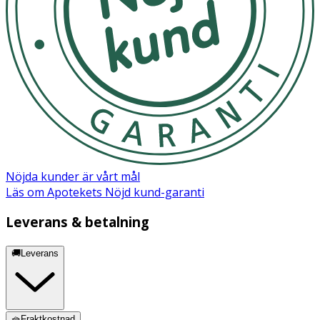
Sucrose cocoate, Methylparaben, Laureth-7, Carbomer,
Sodium hyaluronate, Ethylparaben, Hydrolyzed rice
protein, Propylene glycol, Ascorbyl glucoside, Xanthan
gum, Tetrasodium EDTA, Potassium hydroxide,
Propanediol, Pentylene glycol, Decyl glucoside, Sodium
benzoate, Morus alba leaf extract, Lindera strychnifolia
root extract, Ethylhexylglycerin, Palmitoyl tetrapeptide-
94, Palmitoyl tetrapeptide-95.
Nöjda kunder är vårt mål
Läs om Apotekets Nöjd kund-garanti
Leverans & betalning
🚚Leverans
🧺Fraktkostnad