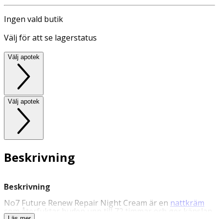
Ingen vald butik
Välj för att se lagerstatus
Välj apotek
Välj apotek
Beskrivning
Beskrivning
No7 Future Renew Repair Night Cream är en
nattkräm
som återfuktar huden upp till 72 timmar och ger känslan
Läs mer