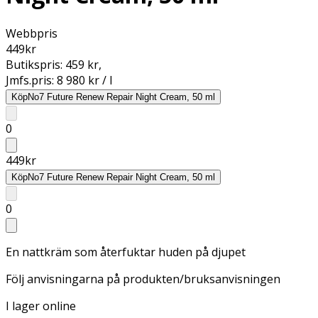
Webbpris
449
kr
Butikspris:
459 kr
,
Jmfs.pris:
8 980 kr / l
Köp
No7 Future Renew Repair Night Cream, 50 ml
0
449
kr
Köp
No7 Future Renew Repair Night Cream, 50 ml
0
En nattkräm som återfuktar huden på djupet
Följ anvisningarna på produkten/bruksanvisningen
I lager online