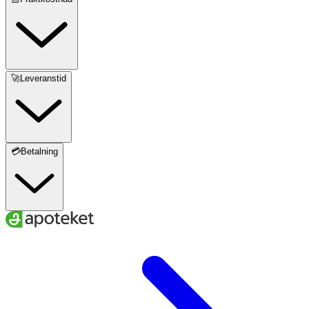
🚀Leveranstid
💳Betalning