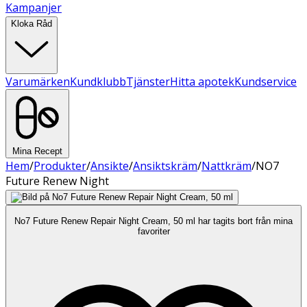
Kampanjer
Kloka Råd
Varumärken
Kundklubb
Tjänster
Hitta apotek
Kundservice
Mina Recept
Hem
/
Produkter
/
Ansikte
/
Ansiktskräm
/
Nattkräm
/
NO7
Future Renew Night
No7 Future Renew Repair Night Cream, 50 ml har tagits bort från mina
favoriter