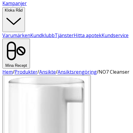
Kampanjer
Kloka Råd
Varumärken
Kundklubb
Tjänster
Hitta apotek
Kundservice
Mina Recept
Hem
/
Produkter
/
Ansikte
/
Ansiktsrengöring
/
NO7 Cleanser