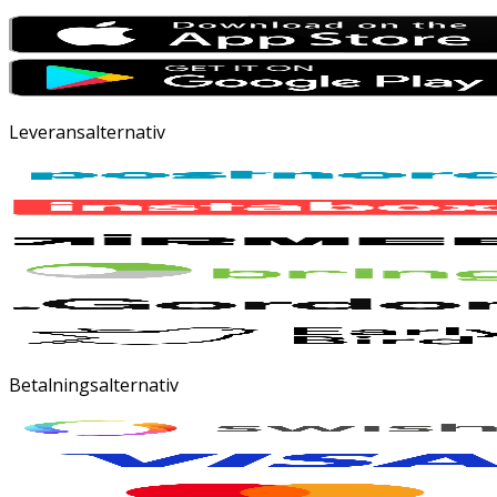
Leveransalternativ
Betalningsalternativ