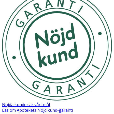
chloride, Phenoxyethanol, PEG-18 glyceryl
oleate/cocoate, Panthenol, Citric acid, Parfum, Sodium
methylparaben, Sodium citrate, Sodium benzoate,
Tocopheryl acetate, Ascorbyl glucoside, Tetrasodium,
EDTA, Butylene glycol, Dipropylene glycol, Panax ginseng
extract, Potassium hydroxide, Biosaccharide gum-1.
Nöjda kunder är vårt mål
Läs om Apotekets Nöjd kund-garanti