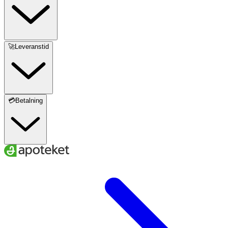
🚀Leveranstid
💳Betalning