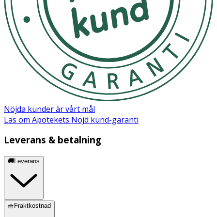
Chlorhexidine digluconate, Dipeptide-2, Potassium
sorbate, Citric acid, Palmitoyl tetrapeptide-94, Palmitoyl
tetrapeptide-95, Palmitoyl tetrapeptide-7.
Nöjda kunder är vårt mål
Läs om Apotekets Nöjd kund-garanti
Leverans & betalning
🚚Leverans
🧺Fraktkostnad