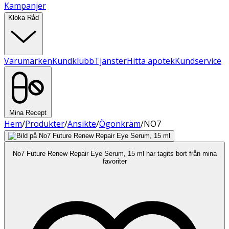
Kampanjer
Kloka Råd
Varumärken
Kundklubb
Tjänster
Hitta apotek
Kundservice
Mina Recept
Hem
/
Produkter
/
Ansikte
/
Ögonkräm
/
NO7
No7 Future Renew Repair Eye Serum, 15 ml har tagits bort från mina
favoriter