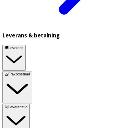
Leverans & betalning
🚚Leverans
🧺Fraktkostnad
🚀Leveranstid