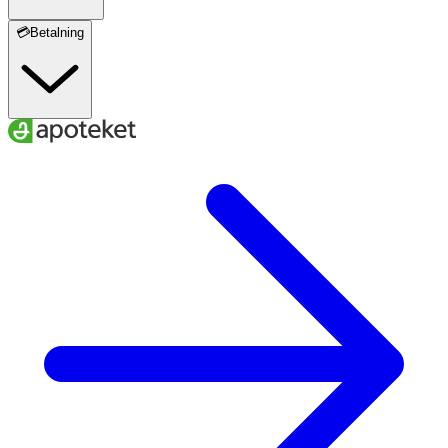
💳Betalning