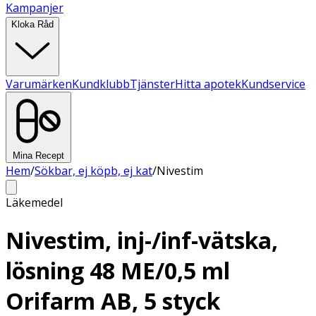
Kampanjer
Kloka Råd
Varumärken
Kundklubb
Tjänster
Hitta apotek
Kundservice
Mina Recept
Hem
/
Sökbar, ej köpb, ej kat
/
Nivestim
Läkemedel
Nivestim, inj-/inf-vätska,
lösning 48 ME/0,5 ml
Orifarm AB, 5 styck