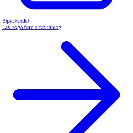
Bipacksedel
Läs noga före användning