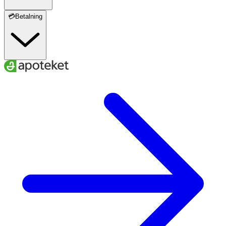
💳Betalning