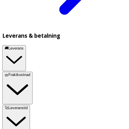
Leverans & betalning
🚚Leverans
🧺Fraktkostnad
🚀Leveranstid