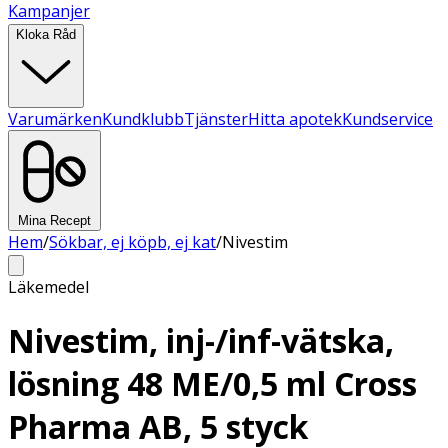
Kampanjer
Kloka Råd
Varumärken
Kundklubb
Tjänster
Hitta apotek
Kundservice
Mina Recept
Hem
/
Sökbar, ej köpb, ej kat
/
Nivestim
Läkemedel
Nivestim, inj-/inf-vätska,
lösning 48 ME/0,5 ml Cross
Pharma AB, 5 styck