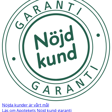
följ användningsinstruktionerna. Applicera generöst före
solexponering och återapplicera ofta särskilt efter vad,
svettning eller handdukstorkning för att bibehålla det
ursprungliga skyddet. Rekommenderad mängd för barn
är 20 ml. För liten mängd reducerar skyddsnivån avsevärt.
Vistas inte för länge i solen, även om du använder
solkräm. Överexponering för solen utgör en allvarlig
hälsorisk. Skydda spädbarn och små barn från direkt
solljus. Använd skyddande kläder och rätt mängd solkräm
för oskyddade hudområden. Låt absorberas helt och
undvik direktkontakt med textilier och hårda ytor för att
förhindra fläckar. Undvik kontakt med ögonen.
Kan förvaras i rumstemperatur
OK för gravida och ammande:
Ja
Ingredienser:
Nöjda kunder är vårt mål
Aqua, Alcohol Denat., Butyl Methoxydibenzoylmethane,
Läs om Apotekets Nöjd kund-garanti