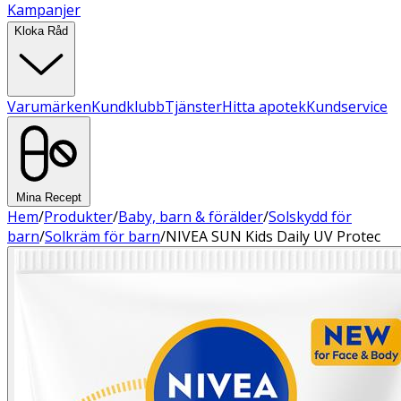
Kampanjer
Kloka Råd
Varumärken
Kundklubb
Tjänster
Hitta apotek
Kundservice
Mina Recept
Hem
/
Produkter
/
Baby, barn & förälder
/
Solskydd för
barn
/
Solkräm för barn
/
NIVEA SUN Kids Daily UV Protec