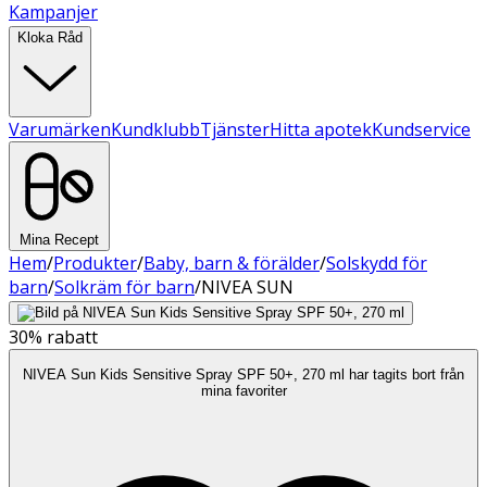
Kampanjer
Kloka Råd
Varumärken
Kundklubb
Tjänster
Hitta apotek
Kundservice
Mina Recept
Hem
/
Produkter
/
Baby, barn & förälder
/
Solskydd för
barn
/
Solkräm för barn
/
NIVEA SUN
30%
rabatt
NIVEA Sun Kids Sensitive Spray SPF 50+, 270 ml har tagits bort från
mina favoriter