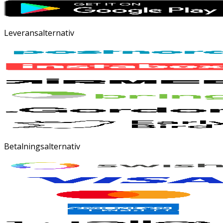
Leveransalternativ
Betalningsalternativ