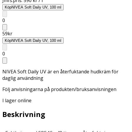
Jmfs.pris:
590 kr / l
Köp
NIVEA Soft Daily UV, 100 ml
0
59
kr
Köp
NIVEA Soft Daily UV, 100 ml
0
NIVEA Soft Daily UV är en återfuktande hudkräm för
daglig användning
Följ anvisningarna på produkten/bruksanvisningen
I lager online
Beskrivning