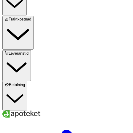
🧺Fraktkostnad
🚀Leveranstid
💳Betalning