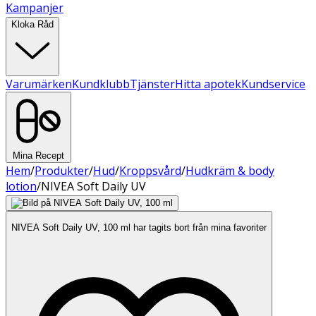
Kampanjer
Kloka Råd
Varumärken
Kundklubb
Tjänster
Hitta apotek
Kundservice
Mina Recept
Hem
/
Produkter
/
Hud
/
Kroppsvård
/
Hudkräm & body
lotion
/
NIVEA Soft Daily UV
NIVEA Soft Daily UV, 100 ml har tagits bort från mina favoriter