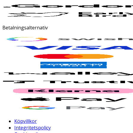
Betalningsalternativ
Köpvillkor
Integritetspolicy