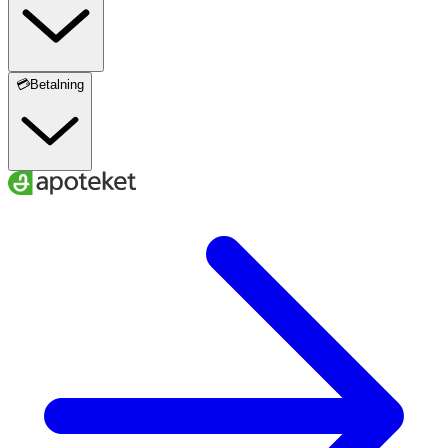
💳Betalning