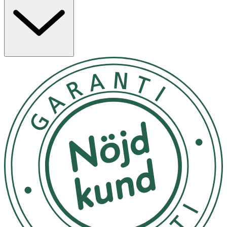
verkar både som anti-age och anti-spot, vilket gör den
perfekt för män som vill ha ett ungdomligt och
självsäkert utseende. Den lätta och snabbabsorberande
formulan ger både näring och fukt till huden, för en
fräsch hudkänsla. Detta serum ger 24h återfuktning,
reducerar storleken och intensiteten av pigmentfläckar
och huden ser ungdomligare ut på bara 2 veckor! Passar
för daglig användning och för alla hudtyper.
Varningstext: Applicera produkter innehållande
LUMINOUS630 max 2 gånger per dag. Undvik direkt
kontakt med ögonen.
1. Applicera dagligen på rengjort ansikte. Smörj in hela
ansiktet
Kan förvaras i rumstemperatur.
OK för gravida och ammande:
Ja
Ingredienser: