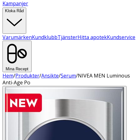
Kampanjer
Kloka Råd
Varumärken
Kundklubb
Tjänster
Hitta apotek
Kundservice
Mina Recept
Hem
/
Produkter
/
Ansikte
/
Serum
/
NIVEA MEN Luminous
Anti-Age Po