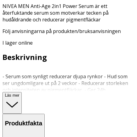
NIVEA MEN Anti-Age 2in1 Power Serum är ett
återfuktande serum som motverkar tecken på
hudåldrande och reducerar pigmentfläckar
Följ anvisningarna på produkten/bruksanvisningen
I lager online
Beskrivning
- Serum som synligt reducerar djupa rynkor - Hud som
ser ungdomligare ut på 2 veckor - Reducerar storleken
och intensiteten av pigmentfläckar - Ger 24h
Läs mer
återfuktning - Ultralätt och snabbabsorberande formula
NIVEA MEN Anti-Age 2in1 Power Serum är ett
återfuktande serum för män. Vår avancerade formula
med patenterade LUMINOUS630 och Hyaluron hjälper till
Produktfakta
att motverka tecken på hudåldrande genom att synligt
reducera djupa rynkor och pigmentfläckar. 2i1-formulan