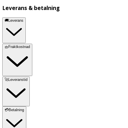
Benzyl Salicylate
Leverans & betalning
🚚Leverans
🧺Fraktkostnad
🚀Leveranstid
💳Betalning