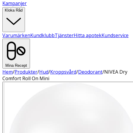
Kampanjer
Kloka Råd
Varumärken
Kundklubb
Tjänster
Hitta apotek
Kundservice
Mina Recept
Hem
/
Produkter
/
Hud
/
Kroppsvård
/
Deodorant
/
NIVEA Dry
Comfort Roll On Mini