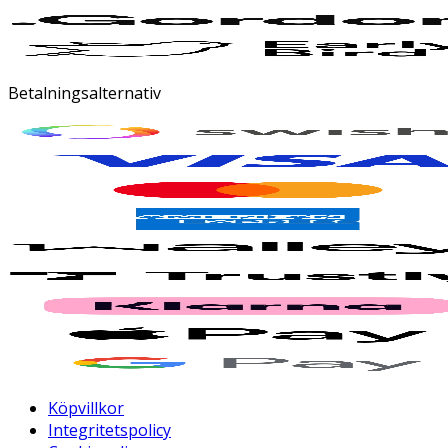
Betalningsalternativ
Köpvillkor
Integritetspolicy