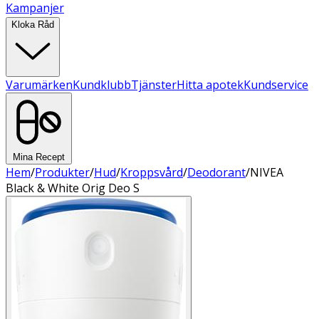
Kampanjer
Kloka Råd
Varumärken
Kundklubb
Tjänster
Hitta apotek
Kundservice
Mina Recept
Hem
/
Produkter
/
Hud
/
Kroppsvård
/
Deodorant
/
NIVEA
Black & White Orig Deo S