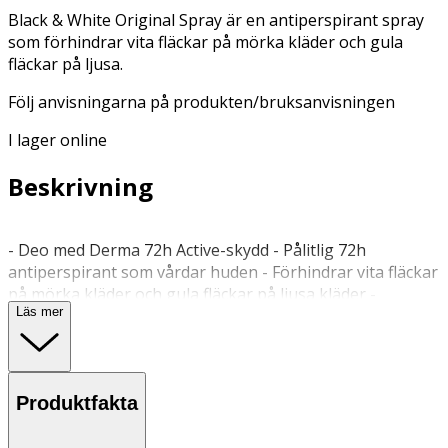
Black & White Original Spray är en antiperspirant spray
som förhindrar vita fläckar på mörka kläder och gula
fläckar på ljusa.
Följ anvisningarna på produkten/bruksanvisningen
I lager online
Beskrivning
- Deo med Derma 72h Active-skydd - Pålitlig 72h
antiperspirant som vårdar huden - Förhindrar vita fläckar
på mörka kläder och gula fläckar på ljusa kläder -
Läs mer
Antipersiprant spray som är snäll mot din hud -
Dermatologiskt testad NIVEA Black & White Original
Spray är en Anti-Perspirant med 72h effektivt skydd.
Denna deodorant förhindrar vita fläckar på mörka kläder
Produktfakta
och gula fläckar på ljusa kläder. Denna deodorant spray
har en formula som innehåller 0% etylalkohol och som är