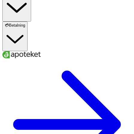
💳Betalning