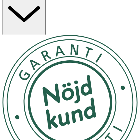
dermatologiskt testad. Black & White Original Spray
erbjuder Derma 72h Active-skydd vilket innebär att denna
antiperspirant deo arbetar med huden, för ett tillförlitligt
och starkt skydd mot svett och lukt samtidigt som den
har en formula som är snäll mot huden. NIVEA Black &
White Original Spray passar alla hudtyper. NIVEA finns i
över 160 länder och är ett av världens största och mest
betrodda hudvårdsmärken med mer än 140 års
erfarenhet. Som marknadsledare inom den globala
hudvårdsindustrin arbetar våra forskare in
1. För bästa effekt använd antiperspiranten efter
duschen 2. Skaka flaskan ordentligt innan användning 3.
Håll sprayflaskan 15 cm från armhålan och spraya 4. Låt
deodoranten torka innan du tar på dig kläder
Extremt brandfarlig aerosol. Tryckbehållare: Kan
sprängas vid uppvärmning. Får inte utsättas för värme,
heta ytor, gnistor, öppen låga eller andra
antändningskällor. Rökning förbjuden. Spreja inte över
öppen låga eller andra antändningskällor. Får inte