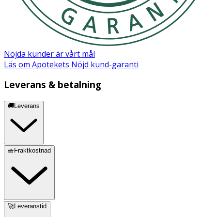
Pantolactone, Sodium Chloride, Trisodium EDTA, Sodium
Hydroxide, Citric Acid, Phenoxyethanol, Benzethonium
Chloride, Decyl Alcohol, CI 61565, CI 60725
Nöjda kunder är vårt mål
Läs om Apotekets Nöjd kund-garanti
Leverans & betalning
🚚Leverans
🧺Fraktkostnad
🚀Leveranstid