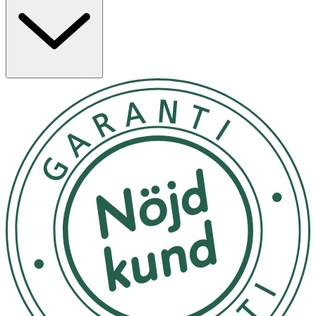
micellärvatten för trött och känslig hud. Berikat med
aminosyrakomplex och 5% serum med panthenol och
squalane. Formulan är dermatologiskt och oftalmologiskt
testad med kliniskt bevisad regenererande effekt.
Användning
- Skaka väl före användning.
- Blöt en bomullspad med micellärt vatten.
- Svep försiktigt över ansikte och slutna ögon för att
avlägsna smink.
- Behöver inte sköljas av.
- Kan förvaras i rumstemperatur.
Innehåll
Aqua, Isododecane, Glycerin, C1519 Alkane, Panthenol,
Squalane, Arginine HCL, CocoCaprylate/Caprate,
Isopropyl Palmitate, Caprylyl/Capryl Glucoside,