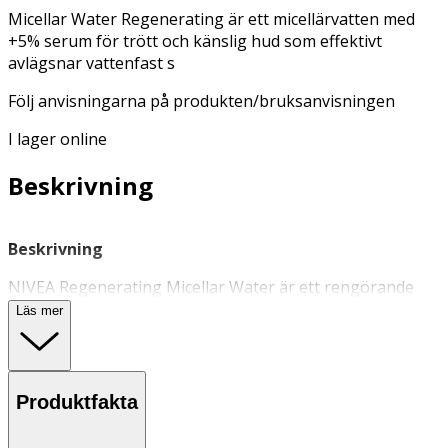
Micellar Water Regenerating är ett micellärvatten med
+5% serum för trött och känslig hud som effektivt
avlägsnar vattenfast s
Följ anvisningarna på produkten/bruksanvisningen
I lager online
Beskrivning
Beskrivning
NIVEA Regenerating Micellar Water är ett rengörande
micellärvatten
berikat med 5% serum och
Läs mer
aminosyrakomplex. Avlägsnar effektivt smink, orenheter
och smuts och återställer hudens fuktbalans. En
skonsam och parfymfri rengöring som inte lämnar några
oljiga rester på huden.
Produktfakta
Micellar Water Regenerating är ett återuppbyggande