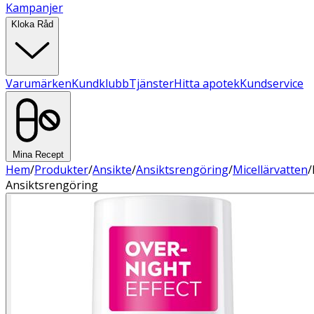
Kampanjer
Kloka Råd
Varumärken
Kundklubb
Tjänster
Hitta apotek
Kundservice
Mina Recept
Hem
/
Produkter
/
Ansikte
/
Ansiktsrengöring
/
Micellärvatten
/
Ansiktsrengöring