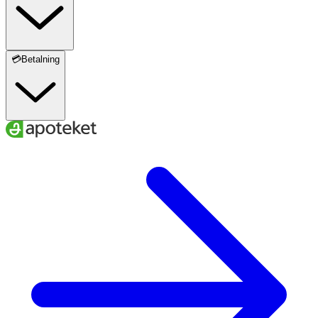
💳Betalning