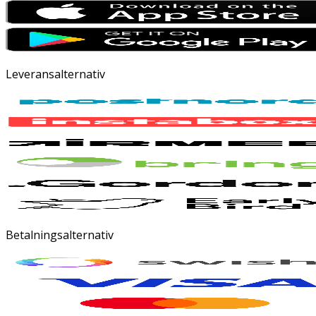
Leveransalternativ
Betalningsalternativ