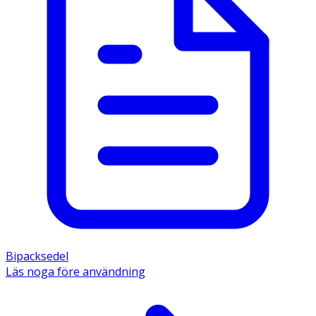
Bipacksedel
Läs noga före användning