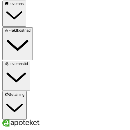
🚚Leverans
🧺Fraktkostnad
🚀Leveranstid
💳Betalning