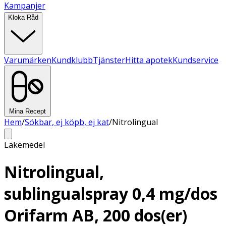
Kampanjer
Kloka Råd
Varumärken
Kundklubb
Tjänster
Hitta apotek
Kundservice
Mina Recept
Hem
/
Sökbar, ej köpb, ej kat
/
Nitrolingual
Läkemedel
Nitrolingual,
sublingualspray 0,4 mg/dos
Orifarm AB, 200 dos(er)