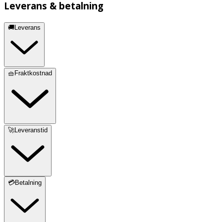
Leverans & betalning
🚚Leverans
🧺Fraktkostnad
🚀Leveranstid
💳Betalning