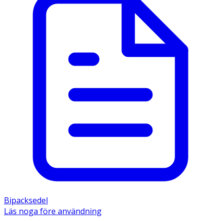
Bipacksedel
Läs noga före användning