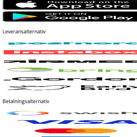
Leveransalternativ
Betalningsalternativ