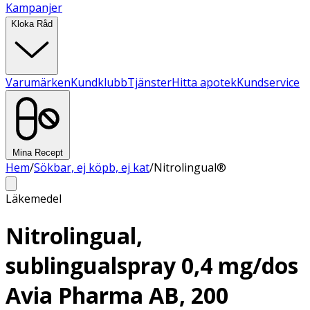
Kampanjer
Kloka Råd
Varumärken
Kundklubb
Tjänster
Hitta apotek
Kundservice
Mina Recept
Hem
/
Sökbar, ej köpb, ej kat
/
Nitrolingual®
Läkemedel
Nitrolingual,
sublingualspray 0,4 mg/dos
Avia Pharma AB, 200