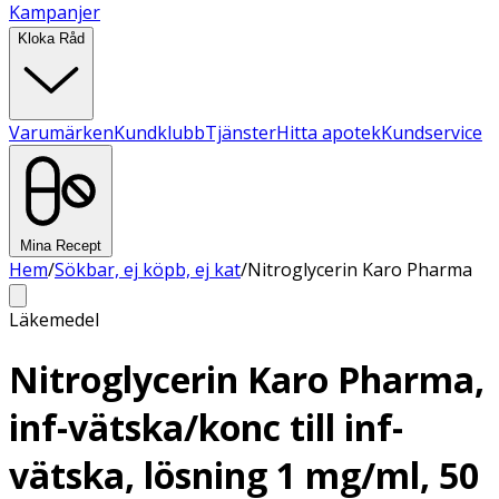
Kampanjer
Kloka Råd
Varumärken
Kundklubb
Tjänster
Hitta apotek
Kundservice
Mina Recept
Hem
/
Sökbar, ej köpb, ej kat
/
Nitroglycerin Karo Pharma
Läkemedel
Nitroglycerin Karo Pharma,
inf-vätska/konc till inf-
vätska, lösning 1 mg/ml, 50