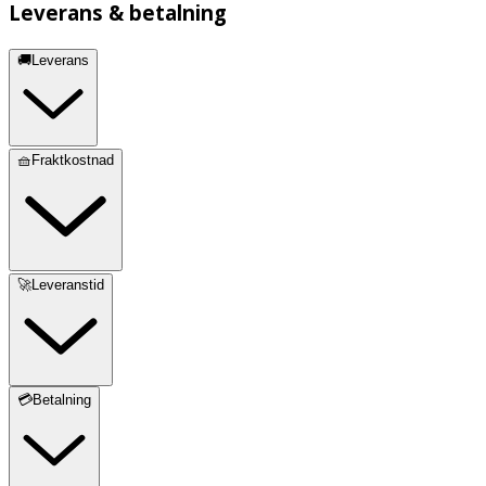
Leverans & betalning
🚚Leverans
🧺Fraktkostnad
🚀Leveranstid
💳Betalning