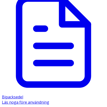
Bipacksedel
Läs noga före användning