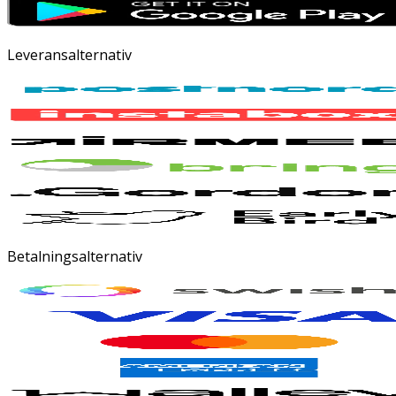
Leveransalternativ
Betalningsalternativ