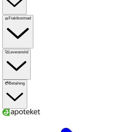
🧺Fraktkostnad
🚀Leveranstid
💳Betalning