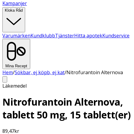
Kampanjer
Kloka Råd
Varumärken
Kundklubb
Tjänster
Hitta apotek
Kundservice
Mina Recept
Hem
/
Sökbar, ej köpb, ej kat
/
Nitrofurantoin Alternova
Läkemedel
Nitrofurantoin Alternova,
tablett 50 mg, 15 tablett(er)
89,47
kr