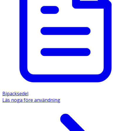
Bipacksedel
Läs noga före användning