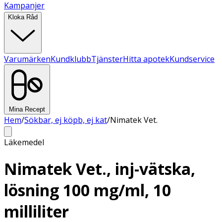
Kampanjer
Kloka Råd
Varumärken
Kundklubb
Tjänster
Hitta apotek
Kundservice
Mina Recept
Hem
/
Sökbar, ej köpb, ej kat
/
Nimatek Vet.
Läkemedel
Nimatek Vet., inj-vätska,
lösning 100 mg/ml, 10
milliliter