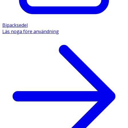
Bipacksedel
Läs noga före användning