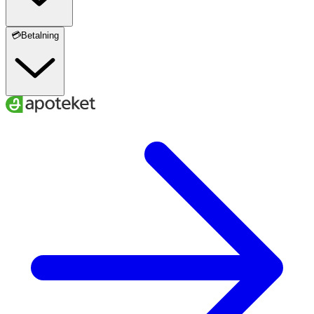
💳Betalning