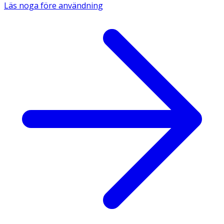
Innehåll 
Läs noga före användning
Den aktiva substansen är nikotin. Övriga innehållsämnen 
är: Yttre film: aluminerad polyesterfilm med beigefärgad 
yttre yta. Matrix- och limlameller: copolymer av 
akrylmetakrylestrar (Eudragit E 100), copolymer baserad 
på akrylestrar och vinylacetat (Durotak 387-2516), 
medellångkedjiga triglycerider (Miglyol 812). Täckfilm: 
polyesterfilm behandlad med aluminium och silikon 
(avlägsnas innan plåstret fästs på huden). 