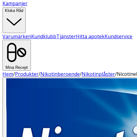
Kampanjer
Kloka Råd
Varumärken
Kundklubb
Tjänster
Hitta apotek
Kundservice
Mina Recept
Hem
/
Produkter
/
Nikotinberoende
/
Nikotinplåster
/
Nicotinel