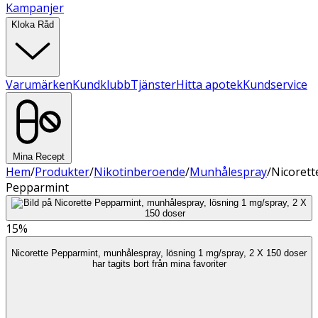
Kampanjer
Kloka Råd
Varumärken
Kundklubb
Tjänster
Hitta apotek
Kundservice
Mina Recept
Hem
/
Produkter
/
Nikotinberoende
/
Munhålespray
/
Nicorett
Pepparmint
15%
Nicorette Pepparmint, munhålespray, lösning 1 mg/spray, 2 X 150 doser
har tagits bort från mina favoriter