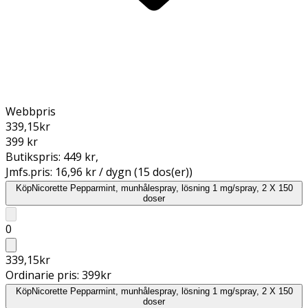
Webbpris
339,15
kr
399 kr
Butikspris:
449 kr
,
Jmfs.pris:
16,96 kr / dygn (15 dos(er))
Köp
Nicorette Pepparmint, munhålespray, lösning 1 mg/spray, 2 X 150
doser
0
339,15
kr
Ordinarie pris:
399
kr
Köp
Nicorette Pepparmint, munhålespray, lösning 1 mg/spray, 2 X 150
doser