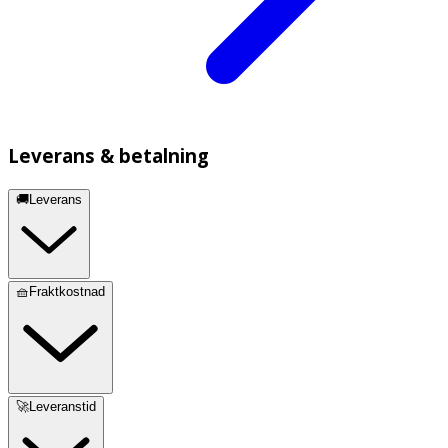
Leverans & betalning
🚚Leverans
🧺Fraktkostnad
🚀Leveranstid