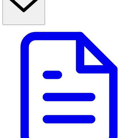
Användning & Dosering
- Nicorette Pepparmint ska inte användas av personer
under 18 år.
- Ta inte mer än 2 sprayningar vid varje tillfälle eller 4
sprayningar per timme under 16 timmar.
- Maximal dos är 64 sprayningar under 16 timmar per
dygn.
- Nicorette Pepparmint kan användas vid tvärt rökstopp
eller vid rökstopp med nedtrappning.
- Se bipacksedel för mer information.
- Du kan bli frestad att röka igen efter att behandlingen
har upphört. Spara överbliven spray som du kan ta om
ett plötsligt rökbegär uppträder.
- Om du får rökbegär, ta en sprayning och om denna inte
hjälper inom några få minuter, ta då en andra sprayning.