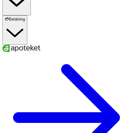
💳Betalning