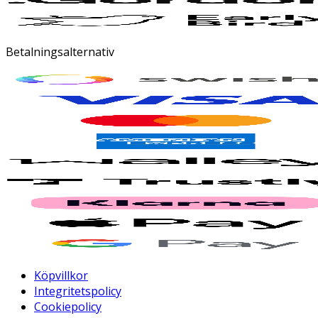
Betalningsalternativ
Köpvillkor
Integritetspolicy
Cookiepolicy