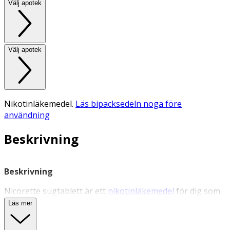
Välj apotek
Välj apotek
Nikotinläkemedel.
Läs bipacksedeln noga före
användning
Beskrivning
Beskrivning
Nicorette sugtablett är ett
nikotinläkemedel
för dig som
vill sluta röka och bli rök och nikotinfri, även från
Läs mer
nikotinläkemedel. Nicorette sugtablett är kliniskt bevisad
att lindra röksug, nikotinbegär samt abstinenssymtom