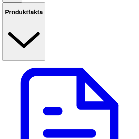
såsom ångest, irritation och ökad aptit.
Produktfakta
Nicorette sugtabletter finns i två olika smaker - Frukt och
Pepparmint, samt i två olika styrkor. 2 mg är lämplig för
dig som röker färre än 20 cigaretter per dag och 4 mg för
dig som röker fler än 20 cigaretter per dag. En
förpackning räcker, beroende på storlek mellan 2 dagar
och 2 veckor vid vanlig dos om 10 sugtabletter per dag.
· Börjar lindra rök- och nikotinsug redan efter 2
minuter
· Två smaklager för intensiv och långvarig smak
· Sockerfria
Hur du lyckas med Nicorette
Normalt bör behandlingen pågå i minst 3 månader.
Regelbunden användning mer än 9 månader
rekommenderas normalt sett inte. För att maximera
chanserna att lyckas är det viktigt att inte underdosera.