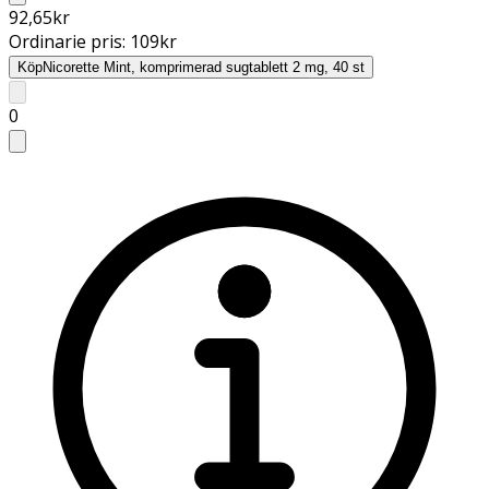
92,65
kr
Ordinarie pris:
109
kr
Köp
Nicorette Mint, komprimerad sugtablett 2 mg, 40 st
0