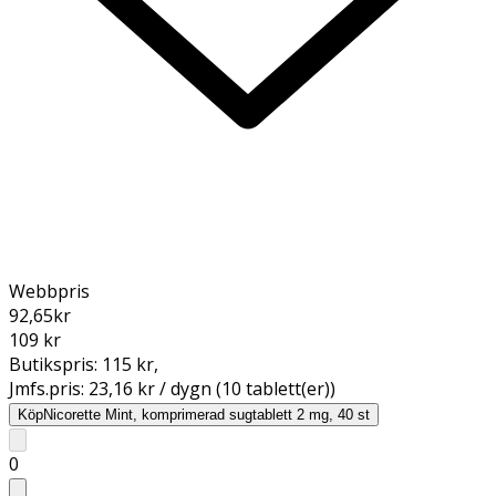
Webbpris
92,65
kr
109 kr
Butikspris:
115 kr
,
Jmfs.pris:
23,16 kr / dygn (10 tablett(er))
Köp
Nicorette Mint, komprimerad sugtablett 2 mg, 40 st
0