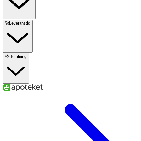
🚀Leveranstid
💳Betalning