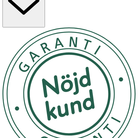
Plåstren släpper igenom luft och är avsedda för olika
hudtyper, såsom normal, torr, fet och kombinerad hud.
Egenskaper
· Tunna och transparenta hydrokolloidplåster för
finnar
· Absorberar talg och orenheter
· Släpper igenom luft
· Kan användas dag och natt
· Smidig flik för enkel applicering och borttagning
· Blir vita när de absorberar orenheter
· Fri från naturligt gummilatex
· Innehåller inga mediciner eller läkemedel
Användning