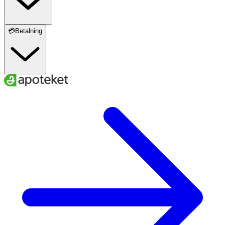
💳Betalning