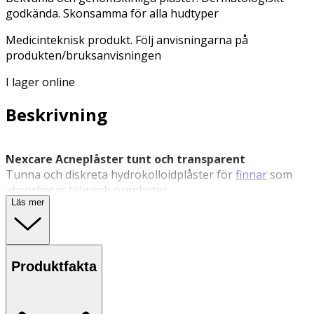
godkända. Skonsamma för alla hudtyper
Medicinteknisk produkt. Följ anvisningarna på
produkten/bruksanvisningen
I lager online
Beskrivning
Nexcare Acneplåster tunt och transparent
Tunna och diskreta hydrokolloidplåster för
finnar
som
absorberar talg och orenheter
Läs mer
Nexcare™ Acneplåster är tunna och transparenta plåster
tillverkade av hydrokolloidmaterial som absorberar talg
och orenheter från igensatta porer. Plåstren fungerar
som ett skyddande lager över huden och kan bidra till att
Produktfakta
minska kontakt med finnar. De är utformade för
användning både i ansiktet och på kroppen och är
tillräckligt diskreta för att kunna bäras dag som natt.