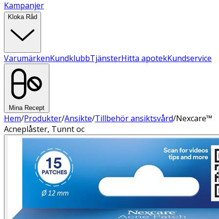
Kampanjer
Kloka Råd
Varumärken
Kundklubb
Tjänster
Hitta apotek
Kundservice
Mina Recept
Hem
/
Produkter
/
Ansikte
/
Tillbehör ansiktsvård
/
Nexcare™
Acneplåster, Tunnt oc