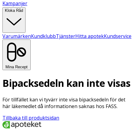
Kampanjer
Kloka Råd
Varumärken
Kundklubb
Tjänster
Hitta apotek
Kundservice
Mina Recept
Bipacksedeln kan inte visas
För tillfället kan vi tyvärr inte visa bipacksedeln för det
här läkemedlet då informationen saknas hos FASS.
Tillbaka till produktsidan