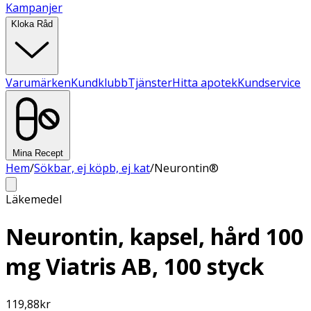
Kampanjer
Kloka Råd
Varumärken
Kundklubb
Tjänster
Hitta apotek
Kundservice
Mina Recept
Hem
/
Sökbar, ej köpb, ej kat
/
Neurontin®
Läkemedel
Neurontin, kapsel, hård 100
mg Viatris AB, 100 styck
119,88
kr