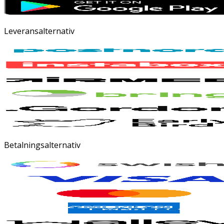
Leveransalternativ
Betalningsalternativ