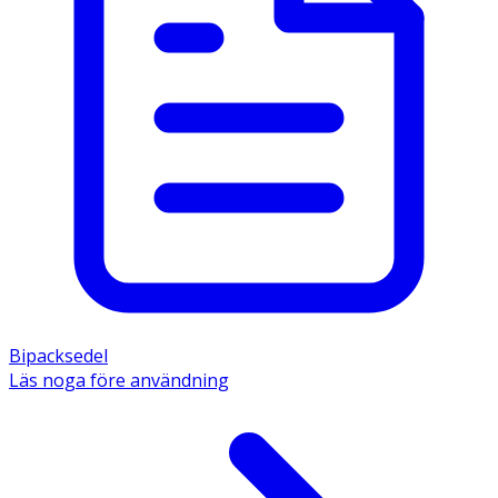
Bipacksedel
Läs noga före användning