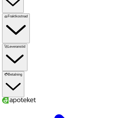
🧺Fraktkostnad
🚀Leveranstid
💳Betalning