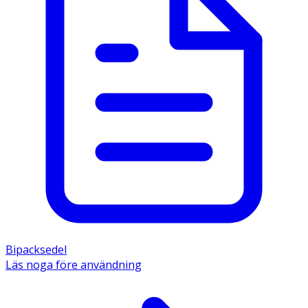
Bipacksedel
Läs noga före användning