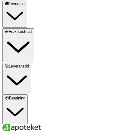
🚚Leverans
🧺Fraktkostnad
🚀Leveranstid
💳Betalning