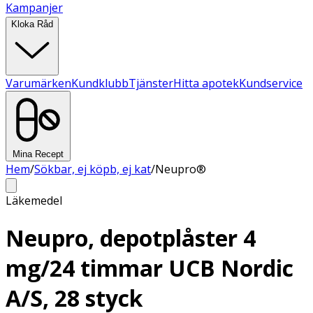
Kampanjer
Kloka Råd
Varumärken
Kundklubb
Tjänster
Hitta apotek
Kundservice
Mina Recept
Hem
/
Sökbar, ej köpb, ej kat
/
Neupro®
Läkemedel
Neupro, depotplåster 4
mg/24 timmar UCB Nordic
A/S, 28 styck