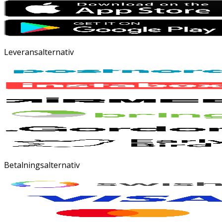
Leveransalternativ
Betalningsalternativ