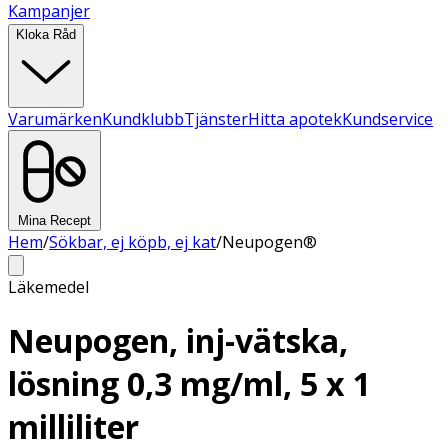
Kampanjer
Kloka Råd
Varumärken
Kundklubb
Tjänster
Hitta apotek
Kundservice
Mina Recept
Hem
/
Sökbar, ej köpb, ej kat
/
Neupogen®
Läkemedel
Neupogen, inj-vätska,
lösning 0,3 mg/ml, 5 x 1
milliliter