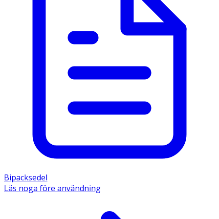
Bipacksedel
Läs noga före användning