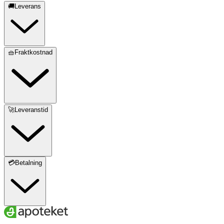
🚚Leverans
🧺Fraktkostnad
🚀Leveranstid
💳Betalning