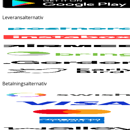
Leveransalternativ
Betalningsalternativ