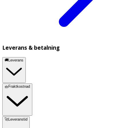
Leverans & betalning
🚚Leverans
🧺Fraktkostnad
🚀Leveranstid