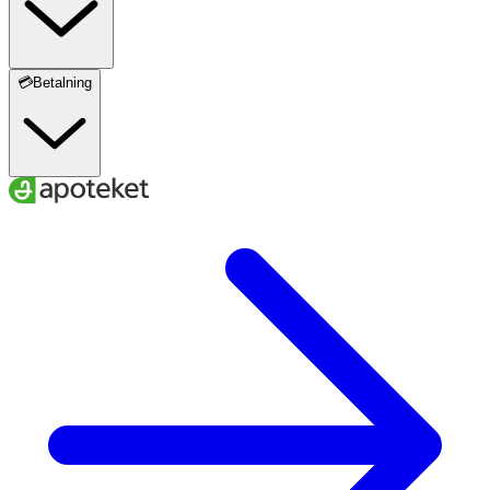
💳Betalning