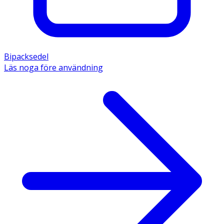
Bipacksedel
Läs noga före användning