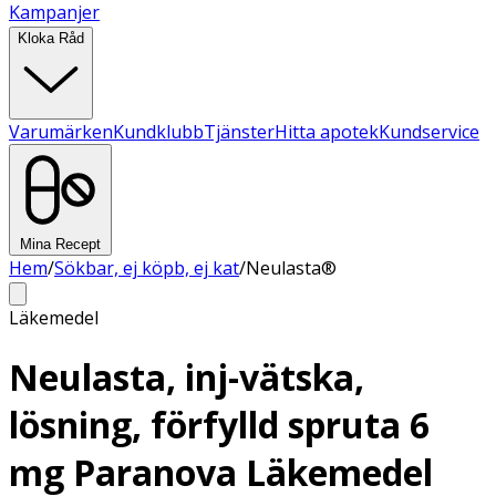
Kampanjer
Kloka Råd
Varumärken
Kundklubb
Tjänster
Hitta apotek
Kundservice
Mina Recept
Hem
/
Sökbar, ej köpb, ej kat
/
Neulasta®
Läkemedel
Neulasta, inj-vätska,
lösning, förfylld spruta 6
mg Paranova Läkemedel