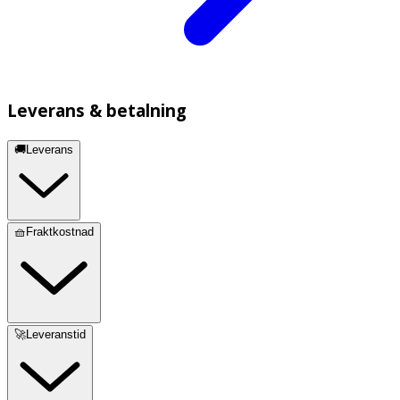
Leverans & betalning
🚚Leverans
🧺Fraktkostnad
🚀Leveranstid