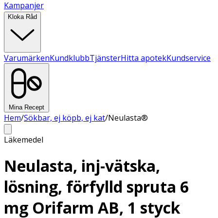
Kampanjer
Kloka Råd
Varumärken
Kundklubb
Tjänster
Hitta apotek
Kundservice
Mina Recept
Hem
/
Sökbar, ej köpb, ej kat
/
Neulasta®
Läkemedel
Neulasta, inj-vätska,
lösning, förfylld spruta 6
mg Orifarm AB, 1 styck