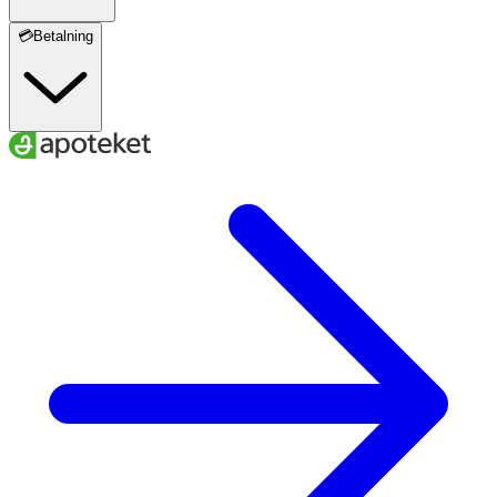
💳Betalning