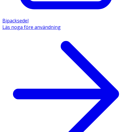
Bipacksedel
Läs noga före användning