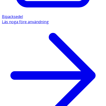
Bipacksedel
Läs noga före användning