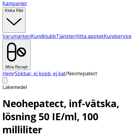
Kampanjer
Kloka Råd
Varumärken
Kundklubb
Tjänster
Hitta apotek
Kundservice
Mina Recept
Hem
/
Sökbar, ej köpb, ej kat
/
Neohepatect
Läkemedel
Neohepatect, inf-vätska,
lösning 50 IE/ml, 100
milliliter