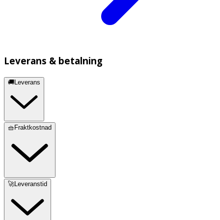
Leverans & betalning
🚚Leverans
🧺Fraktkostnad
🚀Leveranstid