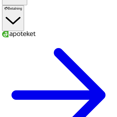
💳Betalning