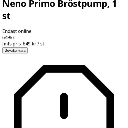
Neno Primo Bröstpump, 1
st
Endast online
649
kr
Jmfs.pris:
649 kr / st
Bevaka vara