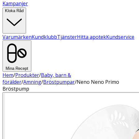
Kampanjer
Kloka Råd
Varumärken
Kundklubb
Tjänster
Hitta apotek
Kundservice
Mina Recept
Hem
/
Produkter
/
Baby, barn &
förälder
/
Amning
/
Bröstpumpar
/
Neno Neno Primo
Bröstpump