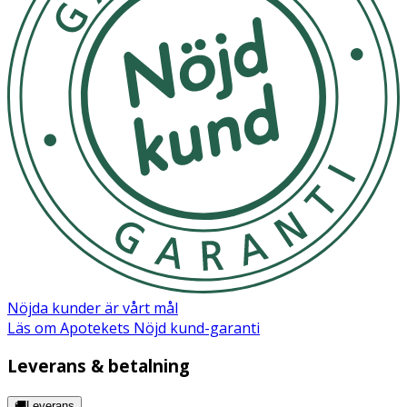
stäng av enheten och ta bort bröstpumpen från bröstet.
Rengör inte slangen för ofta och se till att den är t
Använd inte bröstpumpen under graviditet – detta kan
orsaka för tidig förlossning. Använd inte enheten om du
lider av kroniska sjukdomar eller överkänslighet som gör
användningen smärtsam för dig. Kontrollera före varje
användning att inga delar är skadade. Använd inte
bröstpumpen om någon del är synligt skadad. Förvara
enheten utom räckhåll för barn och djur. Av hygieniska
skäl bör bröstpumpen endast användas av en person.
Håll pumpdelen av enheten borta från vatten. Undvik att
utsätta enheten för mekaniska skador, till exempel att
tappa den. Förvara silikonkomponenterna till
bröstpumpen borta från varma ytor för att undvika
Nöjda kunder är vårt mål
deformation. Förvara endast mjölk som pumpats med en
Läs om Apotekets Nöjd kund-garanti
ren och desinficerad bröstpump. Rengör inte enhetens
delar med slipande material. Försök inte att laga
Leverans & betalning
bröstpumpen själv – detta gör garantin ogiltig. Om
användningen orsakar smärta eller kraftigt obehag,
🚚Leverans