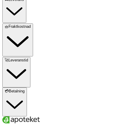
stäng av enheten och ta bort bröstpumpen från bröstet.
Rengör inte slangen för ofta och se till att den är t
OK för gravida och ammande:
🧺Fraktkostnad
Ja
🚀Leveranstid
💳Betalning