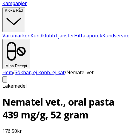
Kampanjer
Kloka Råd
Varumärken
Kundklubb
Tjänster
Hitta apotek
Kundservice
Mina Recept
Hem
/
Sökbar, ej köpb, ej kat
/
Nematel vet.
Läkemedel
Nematel vet., oral pasta
439 mg/g, 52 gram
176,50
kr