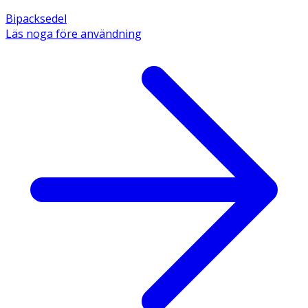
Bipacksedel
Läs noga före användning