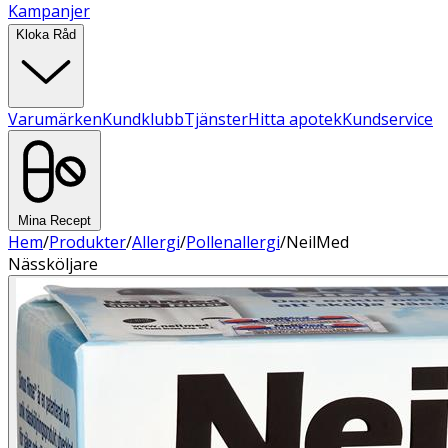
Kampanjer
Kloka Råd
Varumärken
Kundklubb
Tjänster
Hitta apotek
Kundservice
Mina Recept
Hem
/
Produkter
/
Allergi
/
Pollenallergi
/
NeilMed
Nässköljare