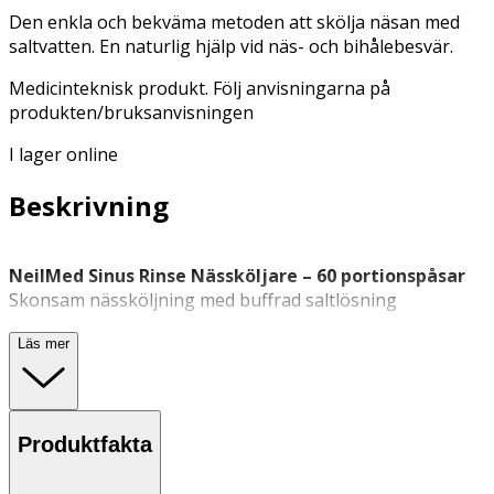
Den enkla och bekväma metoden att skölja näsan med
saltvatten. En naturlig hjälp vid näs- och bihålebesvär.
Medicinteknisk produkt. Följ anvisningarna på
produkten/bruksanvisningen
I lager online
Beskrivning
NeilMed Sinus Rinse Nässköljare – 60 portionspåsar
Skonsam nässköljning med buffrad saltlösning
NeilMed Sinus Rinse är en nässköljare för daglig
Läs mer
rengöring av näshålan med fysiologisk saltlösning.
Produkten är avsedd för användning vid exempelvis
förkylning
, nästäppa,
pollenbesvär
, damm eller för att
återfukta torra slemhinnor.
Produktfakta
Kitet innehåller en återanvändbar sköljflaska och 60