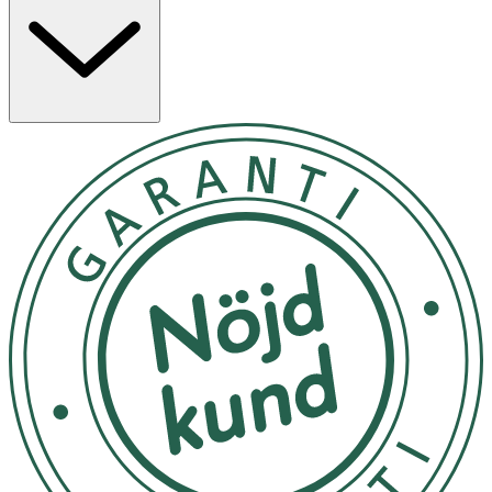
portionspåsar med buffrad fysiologisk saltlösning
baserad på natriumklorid och natriumbikarbonat – helt
fri från konserveringsmedel, tillsatser och jod.
Egenskaper
· Nässköljare med fysiologisk saltlösning
· Återanvändbar sköljflaska (240 ml)
· Innehåller 60 portionspåsar för beredning av
saltlösning
· Fri från konserveringsmedel, BPA och latex
Användning & Dosering
· Blanda 1 portionspåse med 240 ml kroppsvarmt,
sterilt eller kokt avsvalnat vatten.
· Blanda tills pulvret löst upp sig.
· Luta huvudet framåt och andas genom munnen.