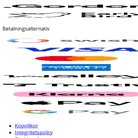
Betalningsalternativ
Köpvillkor
Integritetspolicy