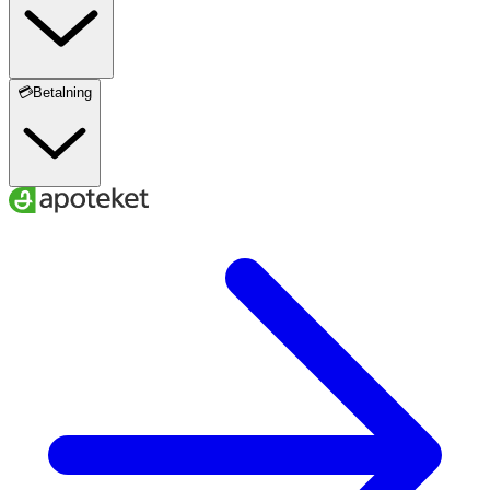
Observera
· Använd endast rekommenderat vatten (sterilt,
destillerat eller kokt).
💳Betalning
· Konsultera läkare vid öronproblem, pågående
öroninflammation eller om barn ska använda
produkten.
· Följ alltid bruksanvisningen i förpackningen.
· Använd saltlösningen inom 24 timmar.
Förvaring
Förvaras i rumstemperatur utom räckhåll för små barn.
Förpackningen innehåller
· 1 sköljflaska (240 ml)
· 60 portionspåsar salt (natriumklorid,
natriumbikarbonat)