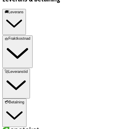
🚚Leverans
🧺Fraktkostnad
🚀Leveranstid
💳Betalning