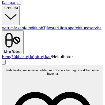
Kampanjer
Kloka Råd
Varumärken
Kundklubb
Tjänster
Hitta apotek
Kundservice
Mina Recept
Hem
/
Sökbar, ej köpb, ej kat
/
Nebulisator
Nebulisator, nebuliseringsdelar, röd, 1 styck har tagits bort från mina
favoriter