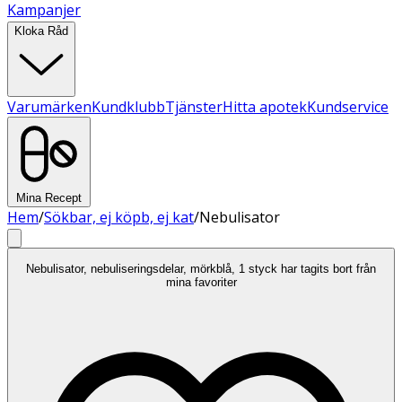
Kampanjer
Kloka Råd
Varumärken
Kundklubb
Tjänster
Hitta apotek
Kundservice
Mina Recept
Hem
/
Sökbar, ej köpb, ej kat
/
Nebulisator
Nebulisator, nebuliseringsdelar, mörkblå, 1 styck har tagits bort från
mina favoriter