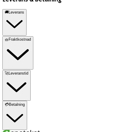
🚚Leverans
🧺Fraktkostnad
🚀Leveranstid
💳Betalning