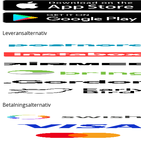
Leveransalternativ
Betalningsalternativ