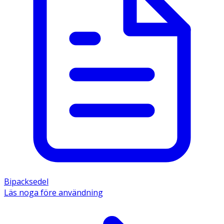
Bipacksedel
Läs noga före användning