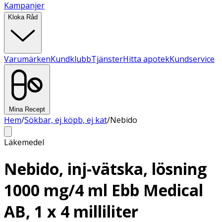
Kampanjer
Kloka Råd
Varumärken
Kundklubb
Tjänster
Hitta apotek
Kundservice
Mina Recept
Hem
/
Sökbar, ej köpb, ej kat
/
Nebido
Läkemedel
Nebido, inj-vätska, lösning
1000 mg/4 ml Ebb Medical
AB, 1 x 4 milliliter