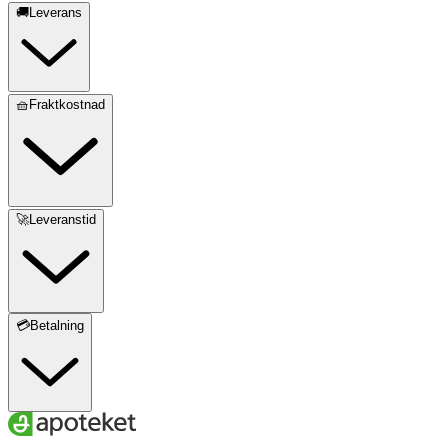
🚚Leverans
🧺Fraktkostnad
🚀Leveranstid
💳Betalning