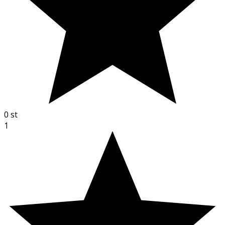
0
st
1