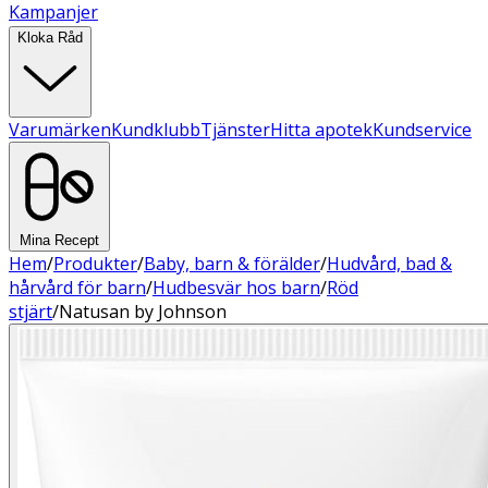
Kampanjer
Kloka Råd
Varumärken
Kundklubb
Tjänster
Hitta apotek
Kundservice
Mina Recept
Hem
/
Produkter
/
Baby, barn & förälder
/
Hudvård, bad &
hårvård för barn
/
Hudbesvär hos barn
/
Röd
stjärt
/
Natusan by Johnson