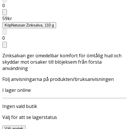
0
59
kr
Köp
Natusan Zinksalva, 110 g
0
Zinksalvan ger omedelbar komfort för ömtålig hud och
skyddar mot orsaker till blöjeksem från första
användning
Följ anvisningarna på produkten/bruksanvisningen
I lager online
Ingen vald butik
Välj för att se lagerstatus
Välj apotek