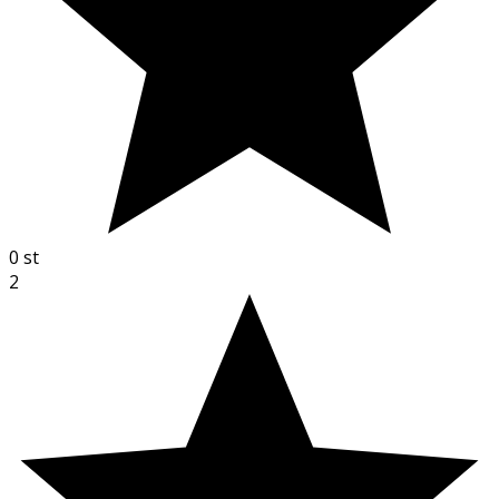
0
st
2