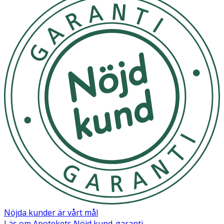
Nöjda kunder är vårt mål
Läs om Apotekets Nöjd kund-garanti