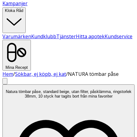
Kampanjer
Kloka Råd
Varumärken
Kundklubb
Tjänster
Hitta apotek
Kundservice
Mina Recept
Hem
/
Sökbar, ej köpb, ej kat
/
NATURA tömbar påse
Natura tömbar påse, standard beige, utan filter, påsklämma, ringstorlek
38mm, 10 styck har tagits bort från mina favoriter