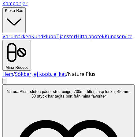
Kampanjer
Kloka Råd
Varumärken
Kundklubb
Tjänster
Hitta apotek
Kundservice
Mina Recept
Hem
/
Sökbar, ej köpb, ej kat
/
Natura Plus
Natura Plus, sluten påse, stor, beige, 700ml, filter, insp.lucka, 45 mm,
30 styck har tagits bort från mina favoriter