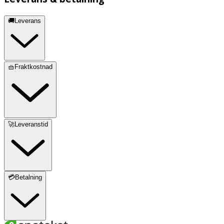
🚚Leverans
🧺Fraktkostnad
🚀Leveranstid
💳Betalning