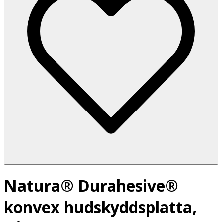
Natura® Durahesive®
konvex hudskyddsplatta,