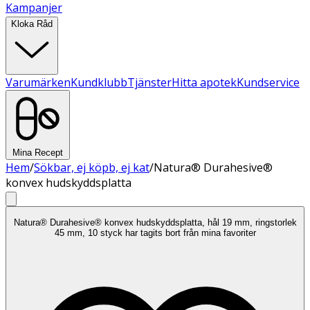
Kampanjer
Kloka Råd
Varumärken
Kundklubb
Tjänster
Hitta apotek
Kundservice
Mina Recept
Hem
/
Sökbar, ej köpb, ej kat
/
Natura® Durahesive®
konvex hudskyddsplatta
Natura® Durahesive® konvex hudskyddsplatta, hål 19 mm, ringstorlek
45 mm, 10 styck har tagits bort från mina favoriter