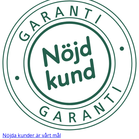
Nöjda kunder är vårt mål