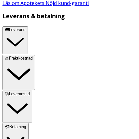
Läs om Apotekets Nöjd kund-garanti
Leverans & betalning
🚚Leverans
🧺Fraktkostnad
🚀Leveranstid
💳Betalning