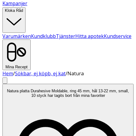
Kampanjer
Kloka Råd
Varumärken
Kundklubb
Tjänster
Hitta apotek
Kundservice
Mina Recept
Hem
/
Sökbar, ej köpb, ej kat
/
Natura
Natura platta Durahesive Moldable, ring 45 mm, hål 13-22 mm, small,
10 styck har tagits bort från mina favoriter