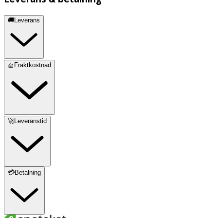
🚚Leverans
🧺Fraktkostnad
🚀Leveranstid
💳Betalning