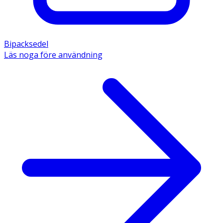
Bipacksedel
Läs noga före användning