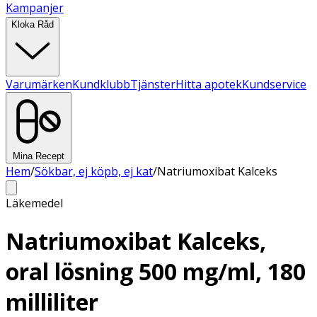
Kampanjer
Kloka Råd
Varumärken
Kundklubb
Tjänster
Hitta apotek
Kundservice
Mina Recept
Hem
/
Sökbar, ej köpb, ej kat
/
Natriumoxibat Kalceks
Läkemedel
Natriumoxibat Kalceks,
oral lösning 500 mg/ml, 180
milliliter