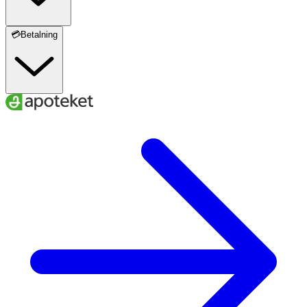
💳Betalning