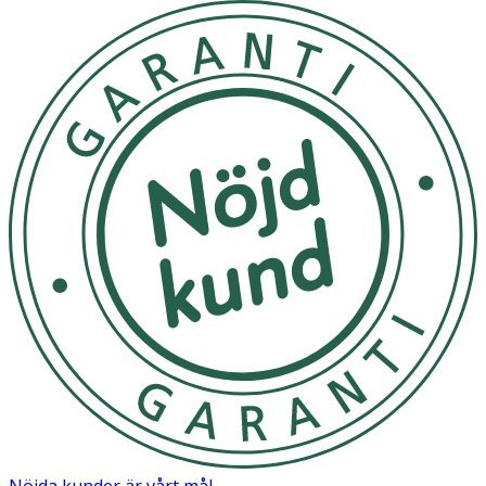
Nöjda kunder är vårt mål