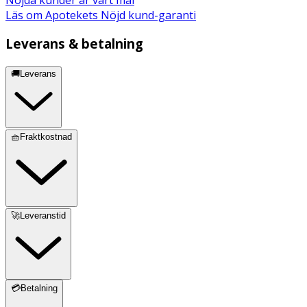
Läs om Apotekets Nöjd kund-garanti
Leverans & betalning
🚚Leverans
🧺Fraktkostnad
🚀Leveranstid
💳Betalning