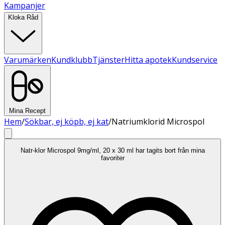
Kampanjer
Kloka Råd
Varumärken
Kundklubb
Tjänster
Hitta apotek
Kundservice
Mina Recept
Hem
/
Sökbar, ej köpb, ej kat
/
Natriumklorid Microspol
Natr-klor Microspol 9mg/ml, 20 x 30 ml har tagits bort från mina
favoriter