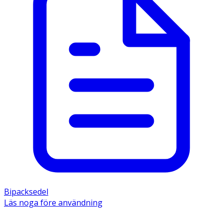
Bipacksedel
Läs noga före användning