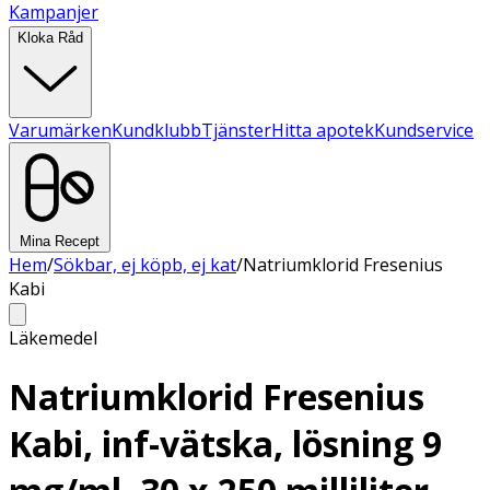
Kampanjer
Kloka Råd
Varumärken
Kundklubb
Tjänster
Hitta apotek
Kundservice
Mina Recept
Hem
/
Sökbar, ej köpb, ej kat
/
Natriumklorid Fresenius
Kabi
Läkemedel
Natriumklorid Fresenius
Kabi, inf-vätska, lösning 9