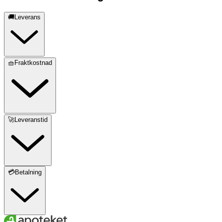
🚚Leverans
🧺Fraktkostnad
🚀Leveranstid
💳Betalning