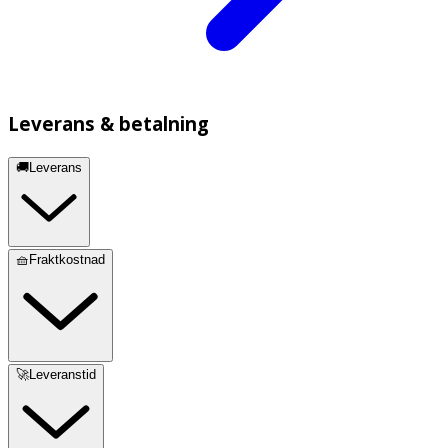
Leverans & betalning
🚚Leverans
🧺Fraktkostnad
🚀Leveranstid