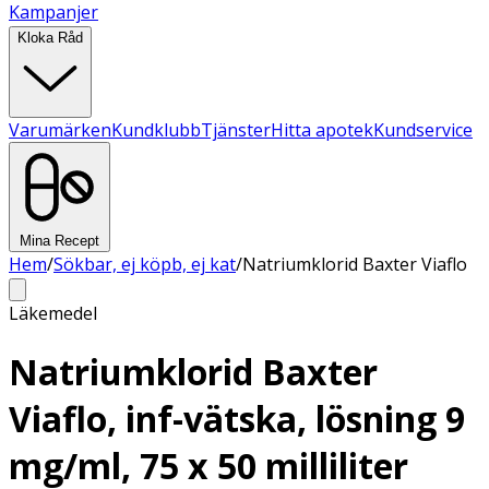
Kampanjer
Kloka Råd
Varumärken
Kundklubb
Tjänster
Hitta apotek
Kundservice
Mina Recept
Hem
/
Sökbar, ej köpb, ej kat
/
Natriumklorid Baxter Viaflo
Läkemedel
Natriumklorid Baxter
Viaflo, inf-vätska, lösning 9
mg/ml, 75 x 50 milliliter