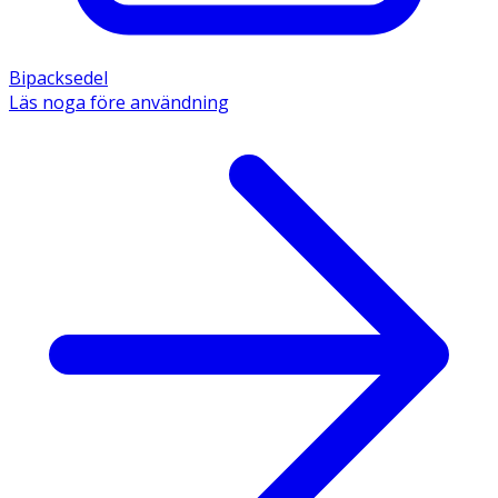
Bipacksedel
Läs noga före användning