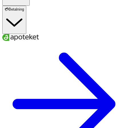
💳Betalning