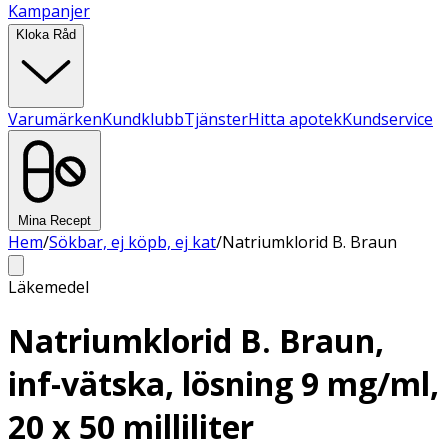
Kampanjer
Kloka Råd
Varumärken
Kundklubb
Tjänster
Hitta apotek
Kundservice
Mina Recept
Hem
/
Sökbar, ej köpb, ej kat
/
Natriumklorid B. Braun
Läkemedel
Natriumklorid B. Braun,
inf-vätska, lösning 9 mg/ml,
20 x 50 milliliter