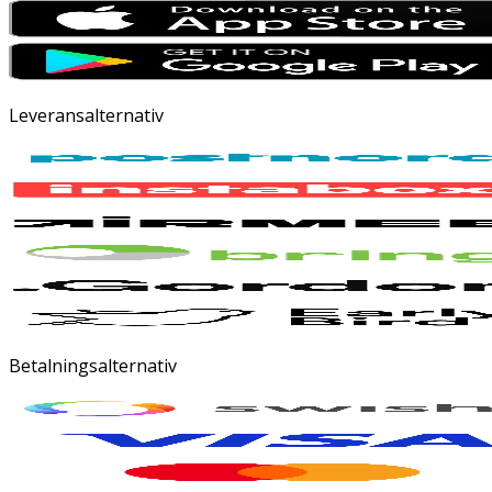
Leveransalternativ
Betalningsalternativ