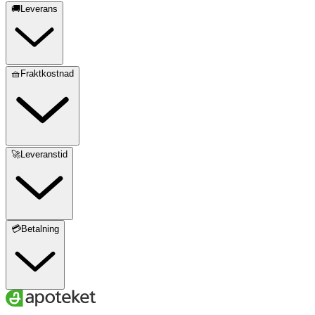
🚚Leverans
🧺Fraktkostnad
🚀Leveranstid
💳Betalning