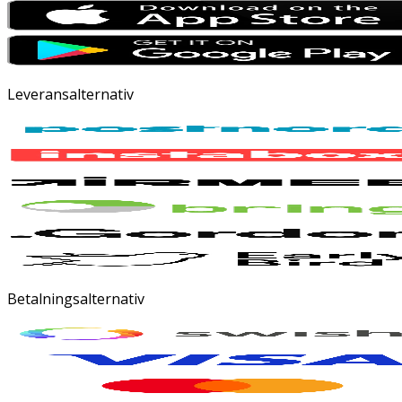
Leveransalternativ
Betalningsalternativ