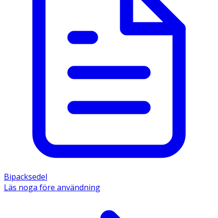
Bipacksedel
Läs noga före användning