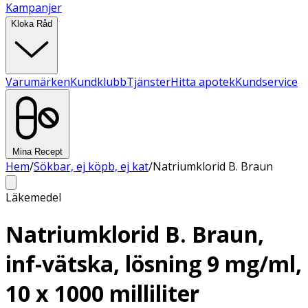
Kampanjer
Kloka Råd
Varumärken
Kundklubb
Tjänster
Hitta apotek
Kundservice
Mina Recept
Hem
/
Sökbar, ej köpb, ej kat
/
Natriumklorid B. Braun
Läkemedel
Natriumklorid B. Braun,
inf-vätska, lösning 9 mg/ml,
10 x 1000 milliliter