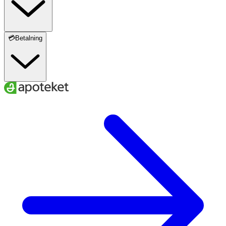
💳Betalning