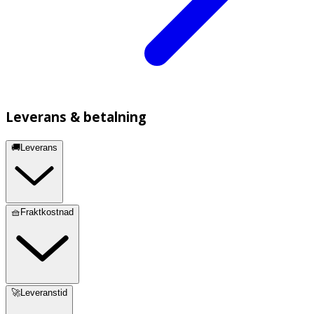
Leverans & betalning
🚚Leverans
🧺Fraktkostnad
🚀Leveranstid