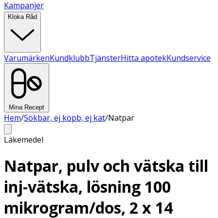
Kampanjer
Kloka Råd
Varumärken
Kundklubb
Tjänster
Hitta apotek
Kundservice
Mina Recept
Hem
/
Sökbar, ej köpb, ej kat
/
Natpar
Läkemedel
Natpar, pulv och vätska till
inj-vätska, lösning 100
mikrogram/dos, 2 x 14