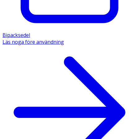
Bipacksedel
Läs noga före användning