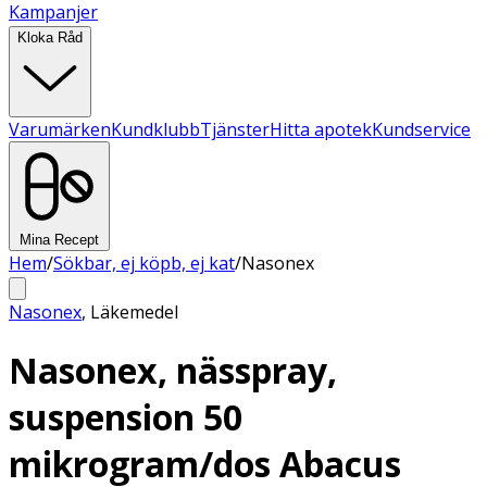
Kampanjer
Kloka Råd
Varumärken
Kundklubb
Tjänster
Hitta apotek
Kundservice
Mina Recept
Hem
/
Sökbar, ej köpb, ej kat
/
Nasonex
Nasonex
,
Läkemedel
Nasonex, nässpray,
suspension 50
mikrogram/dos Abacus