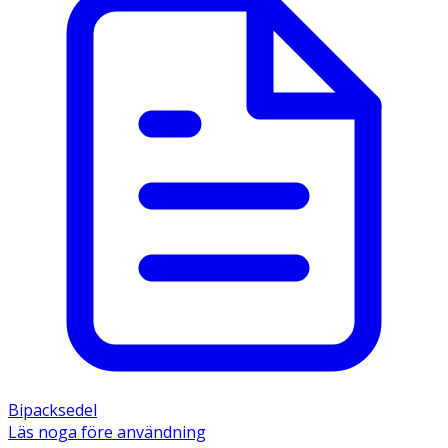
Bipacksedel
Läs noga före användning