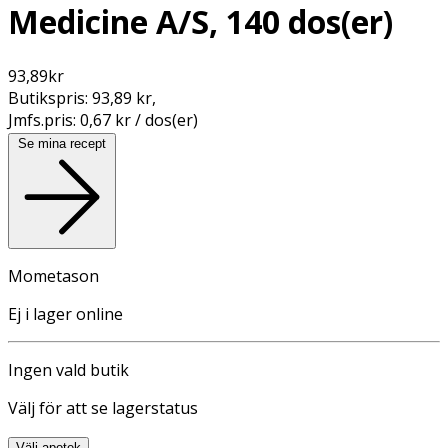
Medicine A/S, 140 dos(er)
93,89
kr
Butikspris:
93,89 kr
,
Jmfs.pris:
0,67 kr / dos(er)
Se mina recept
Mometason
Ej i lager online
Ingen vald butik
Välj för att se lagerstatus
Välj apotek