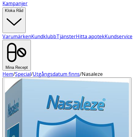
Kampanjer
Kloka Råd
Varumärken
Kundklubb
Tjänster
Hitta apotek
Kundservice
Mina Recept
Hem
/
Special
/
Utgångsdatum finns
/
Nasaleze