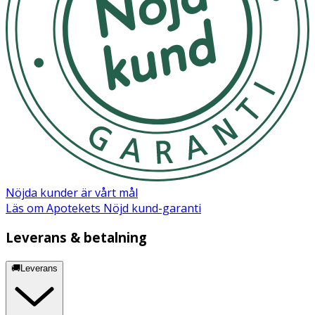
Behandlingen kan upprepas så snart behov uppstår.
- För generellt skydd rekommenderas 2 till 3 gånger per
dag för att en barriär skall upprätthållas.
- Kan användas av gravida och ammande.
- Förvaras svalt och torrt.
Innehåll
Inert cellulosapulver (HPMC), pepparmintpulver, allicin.
Nöjda kunder är vårt mål
Läs om Apotekets Nöjd kund-garanti
Leverans & betalning
🚚Leverans