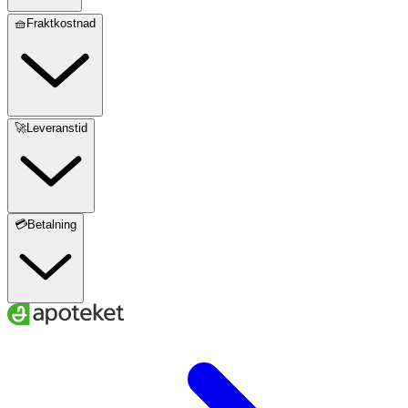
🧺Fraktkostnad
🚀Leveranstid
💳Betalning