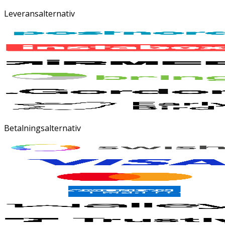
Leveransalternativ
Betalningsalternativ