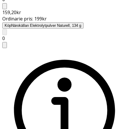
159,20
kr
Ordinarie pris:
199
kr
Köp
Närokällan Elektrolytpulver Naturell, 134 g
0