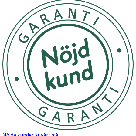
Natrium
200 mg
**
Kalium
1000 mg
50
Magnesium
120 mg
32
Kalcium
50 mg
6
* =
Rekommenderat Dagligt Intag, ** = RDI ej fastställd
Innehåll
Kalium (trikaliumcitrat), magnesium (magnesiumcitrat),
natriumklorid, kalcium (kalciumlaktat).
Nöjda kunder är vårt mål