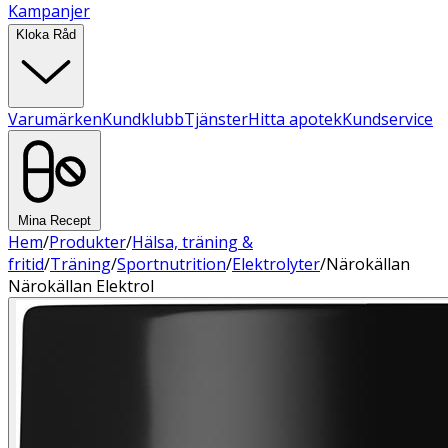
Kampanjer
Kloka Råd
Varumärken
Kundklubb
Tjänster
Hitta apotek
Kundservice
Mina Recept
Hem
/
Produkter
/
Hälsa, träning &
fritid
/
Träning
/
Sportnutrition
/
Elektrolyter
/
Närokällan
Närokällan Elektrol