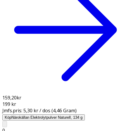
159,20
kr
199 kr
Jmfs.pris:
5,30 kr / dos (4,46 Gram)
Köp
Närokällan Elektrolytpulver Naturell, 134 g
0