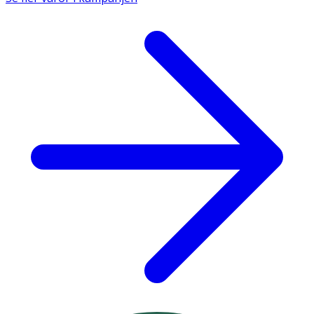
Låt stå en liten stund och rör om innan du dricker.
Observera:
· Överskrid inte rekommenderad daglig dos.
· Kosttillskott ersätter inte en varierad kost utan bör
kombineras med en mångsidig och varierad kost samt
en hälsosam livsstil.
· Kan användas av gravida och ammande.
Förvaring
Förvaras i rumstemperatur utom räckhåll för små barn.
Förvaras ej i direkt solljus.
Näringsinnehåll
1 skopa (4,46 g)
%DRI*