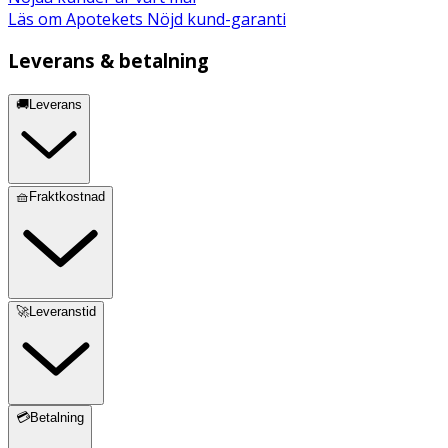
Läs om Apotekets Nöjd kund-garanti
Leverans & betalning
🚚Leverans
🧺Fraktkostnad
🚀Leveranstid
💳Betalning