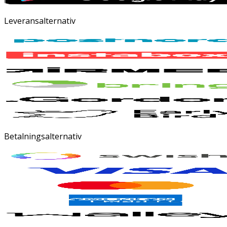
Leveransalternativ
Betalningsalternativ