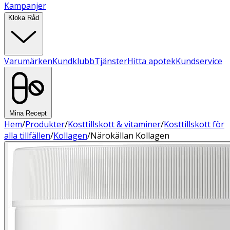
Kampanjer
Kloka Råd
Varumärken
Kundklubb
Tjänster
Hitta apotek
Kundservice
Mina Recept
Hem
/
Produkter
/
Kosttillskott & vitaminer
/
Kosttillskott för
alla tillfällen
/
Kollagen
/
Närokällan Kollagen