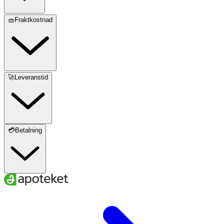
🧺Fraktkostnad
🚀Leveranstid
💳Betalning